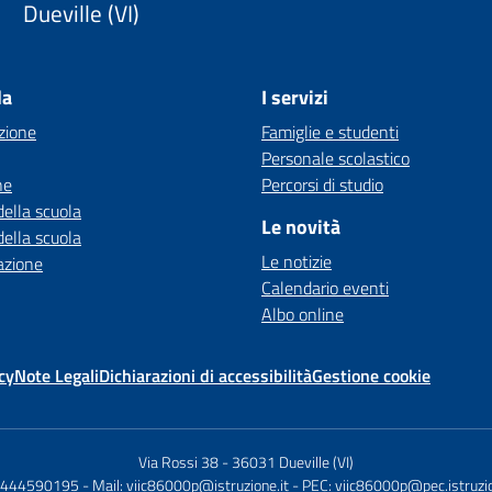
Dueville (VI)
la
I servizi
zione
Famiglie e studenti
Personale scolastico
ne
Percorsi di studio
della scuola
Le novità
della scuola
Le notizie
azione
Calendario eventi
Albo online
cy
Note Legali
Dichiarazioni di accessibilità
Gestione cookie
Via Rossi 38
-
36031 Dueville (VI)
 0444590195
- Mail:
viic86000p@istruzione.it
- PEC:
viic86000p@pec.istruzio