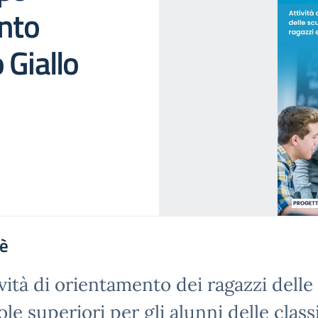
ento
 Giallo
'è
ività di orientamento dei ragazzi delle
le superiori per gli alunni delle class