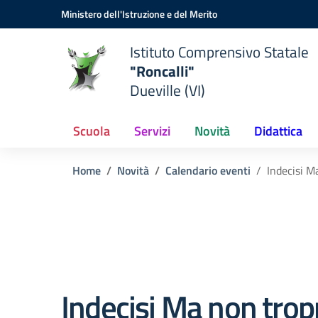
Vai ai contenuti
Vai al menu di navigazione
Vai al footer
Ministero dell'Istruzione e del Merito
Istituto Comprensivo Statale
"Roncalli"
Dueville (VI)
Scuola
Servizi
Novità
Didattica
Home
Novità
Calendario eventi
Indecisi M
Indecisi Ma non trop