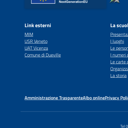
Link esterni
La scuo
MIM
Presenta
USR Veneto
I luoghi
UAT Vicenza
Le perso
Comune di Dueville
I numeri 
Le carte 
Organizz
La storia
Amministrazione Trasparente
Albo online
Privacy Poli
Tel