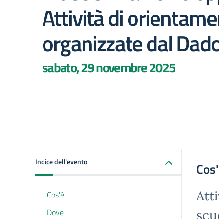
Attività di orientam
organizzate dal Dado
sabato, 29 novembre 2025
Indice dell'evento
Cos
Att
Cos'è
Dove
scuo