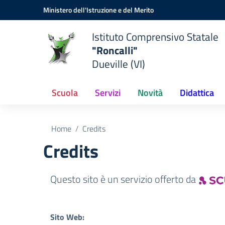
Vai ai contenuti
Vai al menu di navigazione
Vai al footer
Ministero dell'Istruzione e del Merito
Istituto Comprensivo Statale
"Roncalli"
Dueville (VI)
Scuola
Servizi
Novità
Didattica
Home
Credits
Credits
Questo sito è un servizio offerto da
Sito Web: