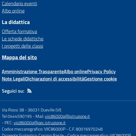
Calendario eventi
Albo online
La didattica
Offerta formativa
Le schede didattiche
I progetti delle classi
Mappa del sito
Amministrazione Trasparente
Albo online
Privacy Policy
Note Legali
Dichiarazioni di accessibilità
Gestione cookie
Seguici su:
Via Rossi 38
-
36031 Dueville (VI)
Tel 0444590195
- Mail:
viic86000p@istruzione.it
- PEC:
viic86000p@pec.istruzione.it
Codice meccanografico: VIIC86000P
- C.F. 80016970248
Dirigente Scolastico: Cosimo Basile
- Codice meccanografico: VIIC86000P