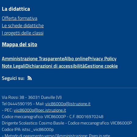
La didattica
Offerta formativa
Le schede didattiche
I progetti delle classi
Mappa del sito
Amministrazione Trasparente
Albo online
Privacy Policy
Note Legali
Dichiarazioni di accessibilità
Gestione cookie
Seguici su:
Via Rossi 38
-
36031 Dueville (VI)
Tel 0444590195
- Mail:
viic86000p@istruzione.it
- PEC:
viic86000p@pec.istruzione.it
Codice meccanografico: VIIC86000P
- C.F. 80016970248
Dirigente Scolastico: Cosimo Basile
- Codice meccanografico: VIIC86000P
Codice IPA: istsc_viic86000p
- Metodo di pagamento verso l'Amministrazione: Pago in rete