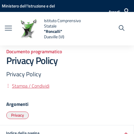
Vai ai contenuti
Vai al menu di navigazione
Vai al footer
Ministero dell'Istruzione e del
Accedi
Merito
Istituto Comprensivo
Statale
"Roncalli"
Dueville (VI)
Documento programmatico
Privacy Policy
Privacy Policy
Stampa / Condividi
Argomenti
Privacy
Indice della pagina