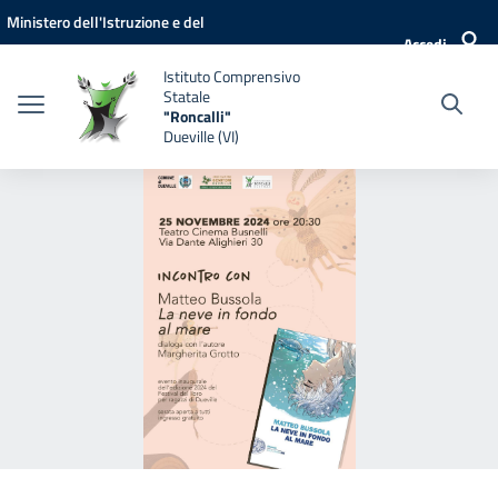
Vai ai contenuti
Vai al menu di navigazione
Vai al footer
Ministero dell'Istruzione e del
Accedi
Merito
Istituto Comprensivo
Statale
"Roncalli"
Dueville (VI)