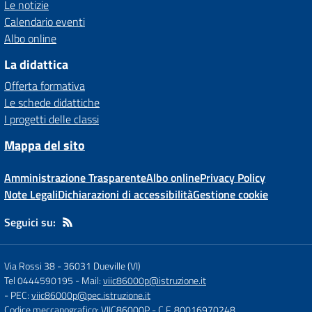
Le notizie
Calendario eventi
Albo online
La didattica
Offerta formativa
Le schede didattiche
I progetti delle classi
Mappa del sito
Amministrazione Trasparente
Albo online
Privacy Policy
Note Legali
Dichiarazioni di accessibilità
Gestione cookie
Seguici su:
Via Rossi 38
-
36031 Dueville (VI)
Tel 0444590195
- Mail:
viic86000p@istruzione.it
- PEC:
viic86000p@pec.istruzione.it
Codice meccanografico: VIIC86000P
- C.F. 80016970248