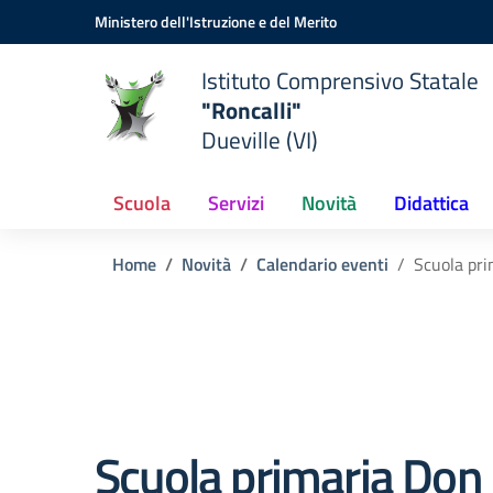
Vai ai contenuti
Vai al menu di navigazione
Vai al footer
Ministero dell'Istruzione e del Merito
Istituto Comprensivo Statale
"Roncalli"
Dueville (VI)
Scuola
Servizi
Novità
Didattica
Home
Novità
Calendario eventi
Scuola pri
Scuola primaria Don