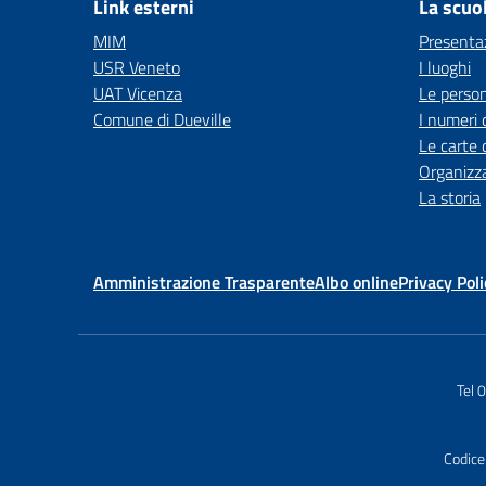
Link esterni
La scuo
MIM
Presenta
USR Veneto
I luoghi
UAT Vicenza
Le perso
Comune di Dueville
I numeri 
Le carte 
Organizz
La storia
Amministrazione Trasparente
Albo online
Privacy Poli
Tel
Codice