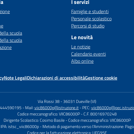
la
I servizi
zione
Famiglie e studenti
Personale scolastico
ne
Percorsi di studio
della scuola
Le novità
della scuola
Le notizie
azione
Calendario eventi
Albo online
cy
Note Legali
Dichiarazioni di accessibilità
Gestione cookie
Via Rossi 38
-
36031 Dueville (VI)
 0444590195
- Mail:
viic86000p@istruzione.it
- PEC:
viic86000p@pec.istruzio
Codice meccanografico: VIIC86000P
- C.F. 80016970248
Dirigente Scolastico: Cosimo Basile
- Codice meccanografico: VIIC86000P
 IPA: istsc_viic86000p
- Metodo di pagamento verso l'Amministrazione: Pago 
Codice per la fatturazione elettronica: UFG95E