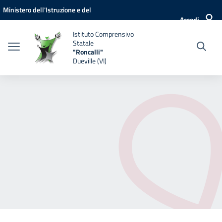
Vai ai contenuti
Vai al menu di navigazione
Vai al footer
Ministero dell'Istruzione e del
Accedi
Merito
Istituto Comprensivo
Statale
"Roncalli"
Dueville (VI)