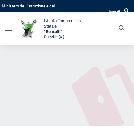
Vai ai contenuti
Vai al menu di navigazione
Vai al footer
Ministero dell'Istruzione e del
Accedi
Merito
Istituto Comprensivo
Statale
"Roncalli"
Dueville (VI)