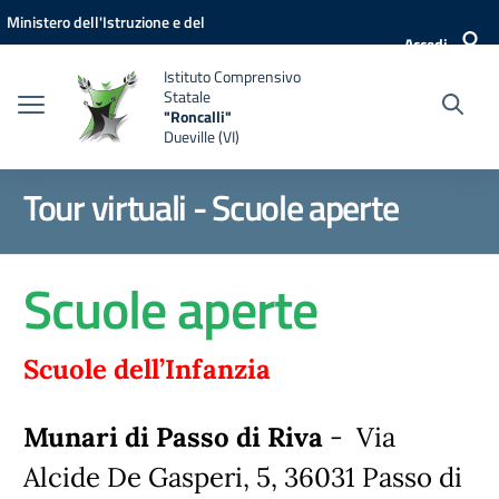
Vai ai contenuti
Vai al menu di navigazione
Vai al footer
Ministero dell'Istruzione e del
Accedi
Merito
Istituto Comprensivo
Statale
"Roncalli"
Dueville (VI)
Tour virtuali - Scuole aperte
Scuole aperte
Scuole dell’Infanzia
Munari di Passo di Riva
- Via
Alcide De Gasperi, 5, 36031 Passo di