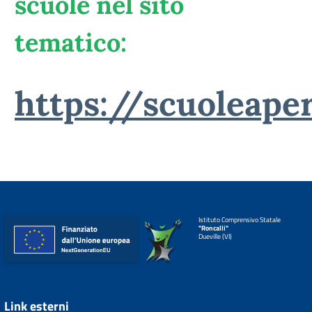
scuole nel sito
tematico:
https://scuoleaper
Istituto Comprensivo Statale
"Roncalli"
Dueville (VI)
Link esterni