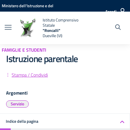
Vai ai contenuti
Vai al menu di navigazione
Vai al footer
Ministero dell'Istruzione e del
Accedi
Merito
Istituto Comprensivo
Statale
"Roncalli"
Dueville (VI)
FAMIGLIE E STUDENTI
Istruzione parentale
Stampa / Condividi
Argomenti
Servizio
Indice della pagina