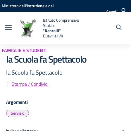
Vai ai contenuti
Vai al menu di navigazione
Vai al footer
Ministero dell'Istruzione e del
Accedi
Merito
Istituto Comprensivo
Statale
"Roncalli"
Dueville (VI)
FAMIGLIE E STUDENTI
la Scuola fa Spettacolo
la Scuola fa Spettacolo
Stampa / Condividi
Argomenti
Servizio
Indice della pagina