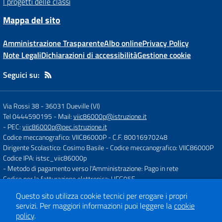
I progetti delle classi
Mappa del sito
Amministrazione Trasparente
Albo online
Privacy Policy
Note Legali
Dichiarazioni di accessibilità
Gestione cookie
Seguici su:
Via Rossi 38
-
36031 Dueville (VI)
Tel 0444590195
- Mail:
viic86000p@istruzione.it
- PEC:
viic86000p@pec.istruzione.it
Codice meccanografico: VIIC86000P
- C.F. 80016970248
Dirigente Scolastico: Cosimo Basile
- Codice meccanografico: VIIC86000P
Codice IPA: istsc_viic86000p
- Metodo di pagamento verso l'Amministrazione: Pago in rete
Codice per la fatturazione elettronica: UFG95E
Questo sito utilizza cookie tecnici per erogare i propri
servizi.
Per maggiori informazioni puoi leggere la
cookie
Concept & Design by
Designers Italia
policy
.
Sito web realizzato con CMS
SCUOLASTICO