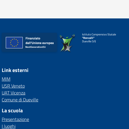
Istituto Comprensivo Statale
"Roncalli"
Dueville (VI)
Link esterni
MIM
USR Veneto
UAT Vicenza
Comune di Dueville
La scuola
Presentazione
I luoghi