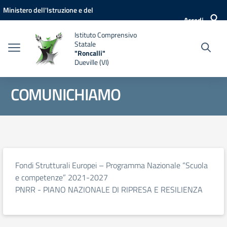
Vai ai contenuti
Vai al menu di navigazione
Vai al footer
Ministero dell'Istruzione e del
Accedi
Merito
Istituto Comprensivo
Statale
"Roncalli"
Dueville (VI)
COMUNICHIAMO
Fondi Strutturali Europei – Programma Nazionale “Scuola
e competenze” 2021-2027
PNRR - PIANO NAZIONALE DI RIPRESA E RESILIENZA