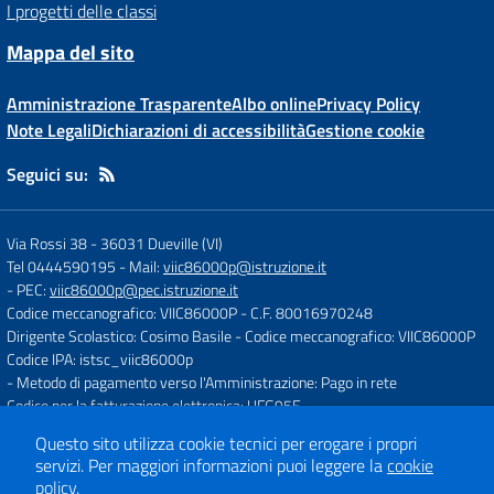
I progetti delle classi
Mappa del sito
Amministrazione Trasparente
Albo online
Privacy Policy
Note Legali
Dichiarazioni di accessibilità
Gestione cookie
Seguici su:
Via Rossi 38
-
36031 Dueville (VI)
Tel 0444590195
- Mail:
viic86000p@istruzione.it
- PEC:
viic86000p@pec.istruzione.it
Codice meccanografico: VIIC86000P
- C.F. 80016970248
Dirigente Scolastico: Cosimo Basile
- Codice meccanografico: VIIC86000P
Codice IPA: istsc_viic86000p
- Metodo di pagamento verso l'Amministrazione: Pago in rete
Codice per la fatturazione elettronica: UFG95E
Questo sito utilizza cookie tecnici per erogare i propri
servizi.
Per maggiori informazioni puoi leggere la
cookie
Concept & Design by
Designers Italia
policy
.